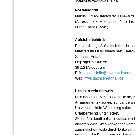
Internet
www.uni-halle.de
Postanschrift
Martin-Luther-Universität Halle-Witt
(Adressat, z.B. Fakultät und/oder Inst
06099 Halle (Saale)
Aufsichtsbehörde
Die zuständige Aufsichtsbehörde ist
Ministerium für Wissenschaft, Ener
Sachsen-Anhalt
Leipziger Straße 58
39112 Magdeburg
E-Mail:
poststelle@mwu.sachsen-anh
Web:
mwu.sachsen-anhalt.de
Urheberrechtshinweis
Bitte beachten Sie, dass alle Texte, 
Arrangements - soweit nicht anders er
Universität Halle-Wittenberg selbst 
Urheberrechts unterliegen.
Sie dürfen damit beispielsweise wed
anderen Web-Sites verwendet werde
zugänglichen Texte durch Dritte sti