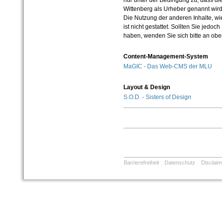
nur unter der Bedingung zu, dass die
Wittenberg als Urheber genannt wird
Die Nutzung der anderen Inhalte, wie
ist nicht gestattet. Sollten Sie jedo
haben, wenden Sie sich bitte an ob
Content-Management-System
MaGIC - Das Web-CMS der MLU
Layout & Design
S.O.D. - Sisters of Design
Barrierefreiheit
Datenschutz
Disclaim