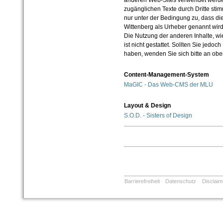
anderen Web-Sites verwendet werde
zugänglichen Texte durch Dritte sti
nur unter der Bedingung zu, dass die
Wittenberg als Urheber genannt wird
Die Nutzung der anderen Inhalte, wie
ist nicht gestattet. Sollten Sie jedo
haben, wenden Sie sich bitte an ob
Content-Management-System
MaGIC - Das Web-CMS der MLU
Layout & Design
S.O.D. - Sisters of Design
Barrierefreiheit
Datenschutz
Disclaim