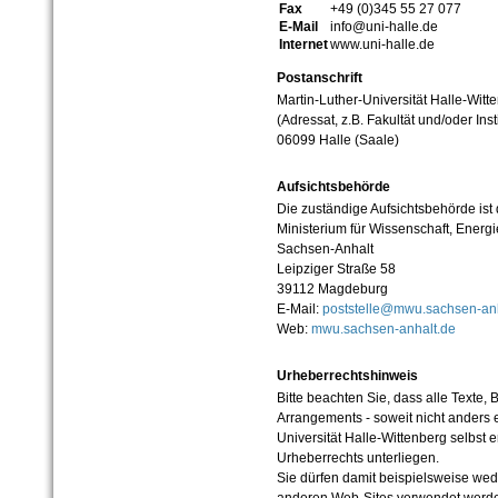
Fax
+49 (0)345 55 27 077
E-Mail
info@uni-halle.de
Internet
www.uni-halle.de
Postanschrift
Martin-Luther-Universität Halle-Witt
(Adressat, z.B. Fakultät und/oder Inst
06099 Halle (Saale)
Aufsichtsbehörde
Die zuständige Aufsichtsbehörde ist
Ministerium für Wissenschaft, Ener
Sachsen-Anhalt
Leipziger Straße 58
39112 Magdeburg
E-Mail:
poststelle@mwu.sachsen-anh
Web:
mwu.sachsen-anhalt.de
Urheberrechtshinweis
Bitte beachten Sie, dass alle Texte, 
Arrangements - soweit nicht anders er
Universität Halle-Wittenberg selbst 
Urheberrechts unterliegen.
Sie dürfen damit beispielsweise wed