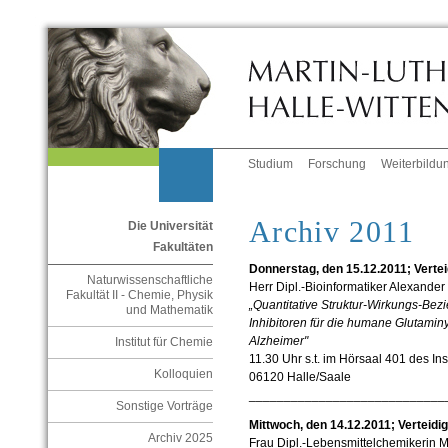
Studium
Forschung
Weiterbildu
Archiv 2011
Die Universität
Fakultäten
Donnerstag, den 15.12.2011; Vertei
Naturwissenschaftliche
Herr Dipl.-Bioinformatiker Alexander
Fakultät II - Chemie, Physik
„Quantitative Struktur-Wirkungs-Be
und Mathematik
Inhibitoren für die humane Glutamin
Alzheimer"
Institut für Chemie
11.30 Uhr s.t. im Hörsaal 401 des Inst
Kolloquien
06120 Halle/Saale
____________________________
Sonstige Vorträge
Mittwoch, den 14.12.2011; Verteid
Archiv 2025
Frau Dipl.-Lebensmittelchemikerin