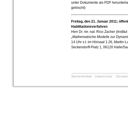
unter Dokumente als PDF herunterlad
gelöscht)
____________________________
Freitag, den 21. Januar 2011; öffe
Habilitationsverfahren
Herr Dr. rer. nat. Rico Zacher (Institu
„Mathematische Modelle zur Dynamik
14 Uhr s.t. im Hörsaal 1.26, Martin-L
Seckendorff-Platz 1, 06120 Halle/Sa
Barrierefreiheit
Datenschutz
Disclaim