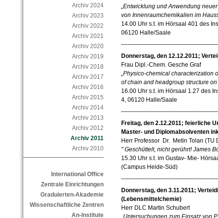
Archiv 2024
„Entwicklung und Anwendung neuer 
von Innenraumchemikalien im Haus
Archiv 2023
14.00 Uhr s.t. im Hörsaal 401 des Inst
Archiv 2022
06120 Halle/Saale
Archiv 2021
____________________________
Archiv 2020
Donnerstag, den 12.12.2011; Vertei
Archiv 2019
Frau Dipl.-Chem. Gesche Graf
Archiv 2018
„Physico-chemical characterization 
Archiv 2017
of chain and headgroup structure on
Archiv 2016
16.00 Uhr s.t. im Hörsaal 1.27 des I
Archiv 2015
4, 06120 Halle/Saale
Archiv 2014
____________________________
Archiv 2013
Freitag, den 2.12.2011; feierliche
Archiv 2012
Master- und Diplomabsolventen ink
Archiv 2011
Herr Professor Dr. Metin Tolan (TU
Archiv 2010
" Geschüttelt, nicht gerührt! James B
15.30 Uhr s.t. im Gustav- Mie- Hörsa
(Campus Heide-Süd)
International Office
____________________________
Zentrale Einrichtungen
Donnerstag, den 3.11.2011; Verteid
Graduierten-Akademie
(Lebensmittelchemie)
Wissenschaftliche Zentren
Herr DLC Martin Schubert
An-Institute
„Untersuchungen zum Einsatz von P