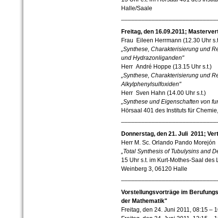
Halle/Saale
____________________________
Freitag, den 16.09.2011; Masterve
Frau Eileen Herrmann (12.30 Uhr s.t
„Synthese, Charakterisierung und Rea
und Hydrazonliganden"
Herr André Hoppe (13.15 Uhr s.t.)
„Synthese, Charakterisierung und Reak
Alkylphenylsulfoxiden"
Herr Sven Hahn (14.00 Uhr s.t.)
„Synthese und Eigenschaften von fun
Hörsaal 401 des Instituts für Chemie
____________________________
Donnerstag, den 21. Juli 2011; Ver
Herr M. Sc. Orlando Pando Morejón
„Total Synthesis of Tubulysins and 
15 Uhr s.t. im Kurt-Mothes-Saal des L
Weinberg 3, 06120 Halle
____________________________
Vorstellungsvorträge im Berufungs
der Mathematik"
Freitag, den 24. Juni 2011, 08:15 –