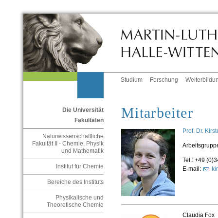
Studium
Forschung
Weiterbildu
Mitarbeiter
Die Universität
Fakultäten
Prof. Dr. Kirs
Naturwissenschaftliche
Fakultät II - Chemie, Physik
Arbeitsgruppe
und Mathematik
Tel.: +49 (0
Institut für Chemie
E-mail:
ki
Bereiche des Instituts
Physikalische und
Theoretische Chemie
Claudia Fox