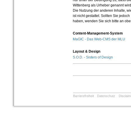
nur unter der Bedingung zu, dass die
Wittenberg als Urheber genannt wird
Die Nutzung der anderen Inhalte, wie
ist nicht gestattet. Sollten Sie jedo
haben, wenden Sie sich bitte an ob
Content-Management-System
MaGIC - Das Web-CMS der MLU
Layout & Design
S.O.D. - Sisters of Design
Barrierefreiheit
Datenschutz
Disclaim