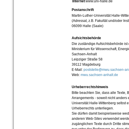
Internet
www.uni-halle.de
Postanschrift
Martin-Luther-Universität Halle-Witt
(Adressat, z.B. Fakultät und/oder Inst
06099 Halle (Saale)
Aufsichtsbehörde
Die zuständige Aufsichtsbehörde ist
Ministerium für Wissenschaft, Ener
Sachsen-Anhalt
Leipziger Straße 58
39112 Magdeburg
E-Mail:
poststelle@mwu.sachsen-anh
Web:
mwu.sachsen-anhalt.de
Urheberrechtshinweis
Bitte beachten Sie, dass alle Texte, 
Arrangements - soweit nicht anders er
Universität Halle-Wittenberg selbst 
Urheberrechts unterliegen.
Sie dürfen damit beispielsweise wed
anderen Web-Sites verwendet werde
zugänglichen Texte durch Dritte sti