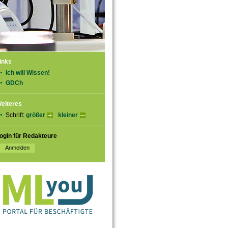
inks
Ich will Wissen!
GDCh
eiteres
Schrift:
größer
kleiner
ogin für Redakteure