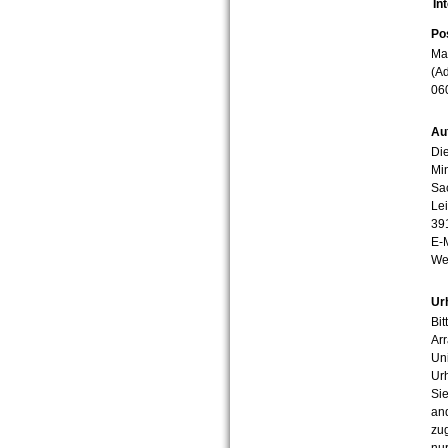
In
Po
Mar
(Ad
06
Au
Die
Min
Sa
Lei
39
E-
We
Ur
Bit
Arr
Uni
Urh
Sie
an
zug