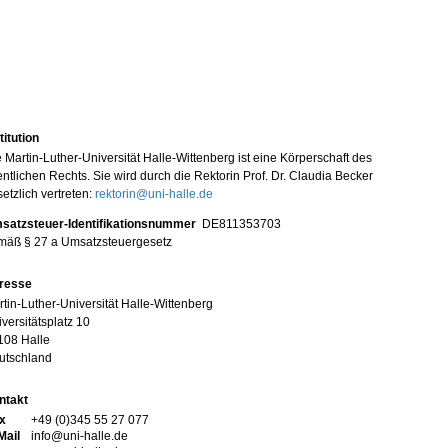
titution
 Martin-Luther-Universität Halle-Wittenberg ist eine Körperschaft des
entlichen Rechts. Sie wird durch die Rektorin Prof. Dr. Claudia Becker
etzlich vertreten:
rektorin@uni-halle.de
satzsteuer-Identifikationsnummer
DE811353703
mäß § 27 a Umsatzsteuergesetz
resse
tin-Luther-Universität Halle-Wittenberg
versitätsplatz 10
108 Halle
utschland
ntakt
x
+49 (0)345 55 27 077
Mail
info@uni-halle.de