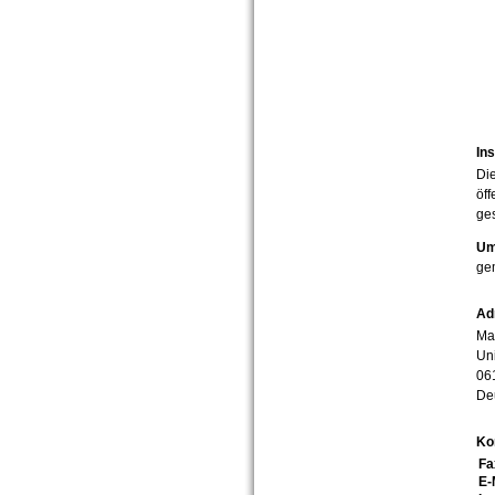
Ins
Die
öff
ges
Um
ge
Ad
Mar
Uni
06
De
Ko
Fa
E-