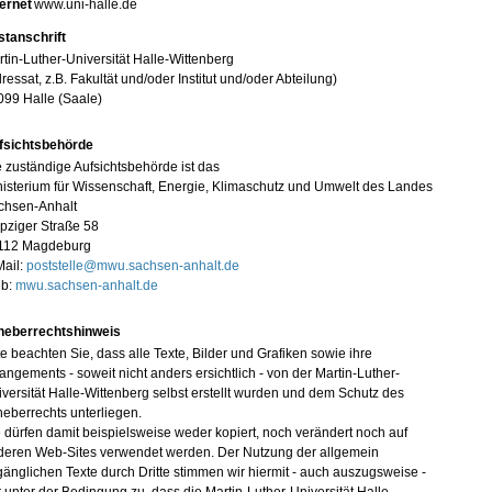
ternet
www.uni-halle.de
stanschrift
tin-Luther-Universität Halle-Wittenberg
ressat, z.B. Fakultät und/oder Institut und/oder Abteilung)
099 Halle (Saale)
fsichtsbehörde
 zuständige Aufsichtsbehörde ist das
isterium für Wissenschaft, Energie, Klimaschutz und Umwelt des Landes
chsen-Anhalt
pziger Straße 58
112 Magdeburg
Mail:
poststelle@mwu.sachsen-anhalt.de
b:
mwu.sachsen-anhalt.de
heberrechtshinweis
te beachten Sie, dass alle Texte, Bilder und Grafiken sowie ihre
angements - soweit nicht anders ersichtlich - von der Martin-Luther-
versität Halle-Wittenberg selbst erstellt wurden und dem Schutz des
eberrechts unterliegen.
 dürfen damit beispielsweise weder kopiert, noch verändert noch auf
deren Web-Sites verwendet werden. Der Nutzung der allgemein
änglichen Texte durch Dritte stimmen wir hiermit - auch auszugsweise -