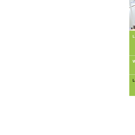
L
W
L