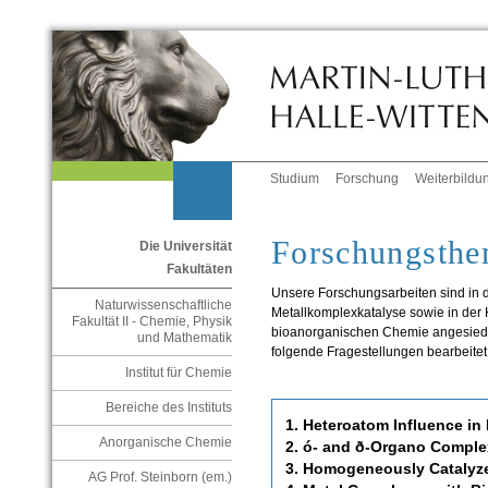
Studium
Forschung
Weiterbildu
Forschungsth
Die Universität
Fakultäten
Unsere Forschungsarbeiten sind in 
Naturwissenschaftliche
Metallkomplexkatalyse sowie in der
Fakultät II - Chemie, Physik
bioanorganischen Chemie angesiede
und Mathematik
folgende Fragestellungen bearbeitet
Institut für Chemie
Bereiche des Instituts
1. Heteroatom Influence i
Anorganische Chemie
2. ó- and ð-Organo Comple
3. Homogeneously Catalyz
AG Prof. Steinborn (em.)