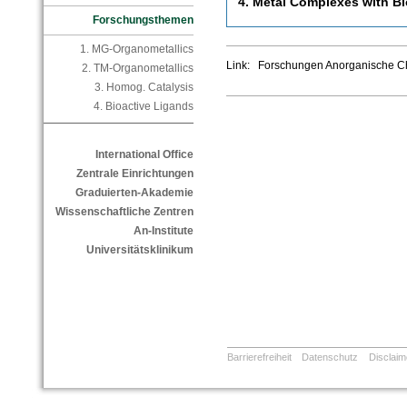
4. Metal Complexes with B
Forschungsthemen
1. MG-Organometallics
Link: Forschungen Anorganische 
2. TM-Organometallics
3. Homog. Catalysis
4. Bioactive Ligands
International Office
Zentrale Einrichtungen
Graduierten-Akademie
Wissenschaftliche Zentren
An-Institute
Universitätsklinikum
Barrierefreiheit
Datenschutz
Disclaim