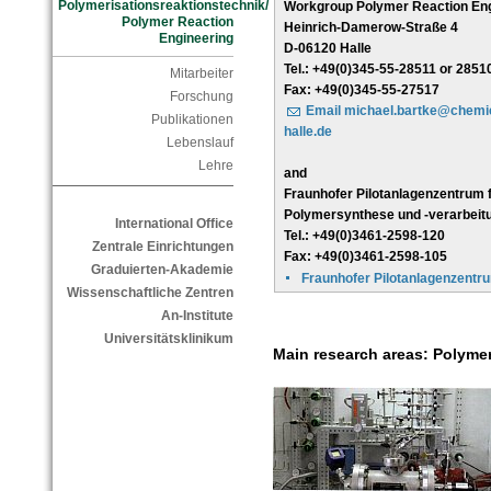
Polymerisationsreaktionstechnik/
Workgroup Polymer Reaction Eng
Polymer Reaction
Heinrich-Damerow-Straße 4
Engineering
D-06120 Halle
Tel.: +49(0)345-55-28511 or 2851
Mitarbeiter
Fax: +49(0)345-55-27517
Forschung
Email michael.bartke@chemie
Publikationen
halle.de
Lebenslauf
Lehre
and
Fraunhofer Pilotanlagenzentrum 
Polymersynthese und -verarbeit
International Office
Tel.: +49(0)3461-2598-120
Zentrale Einrichtungen
Fax: +49(0)3461-2598-105
Graduierten-Akademie
Fraunhofer Pilotanlagenzen
Wissenschaftliche Zentren
An-Institute
Universitätsklinikum
Main research areas: Polymer