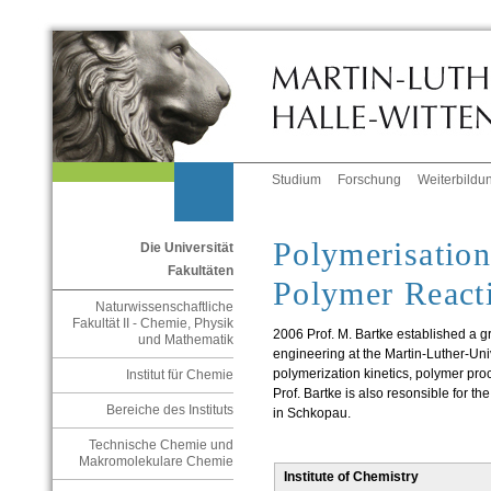
Studium
Forschung
Weiterbildu
Polymerisation
Die Universität
Fakultäten
Polymer React
Naturwissenschaftliche
Fakultät II - Chemie, Physik
2006 Prof. M. Bartke established a g
und Mathematik
engineering at the Martin-Luther-Unive
polymerization kinetics, polymer pr
Institut für Chemie
Prof. Bartke is also resonsible for t
Bereiche des Instituts
in Schkopau.
Technische Chemie und
Makromolekulare Chemie
Institute of Chemistry