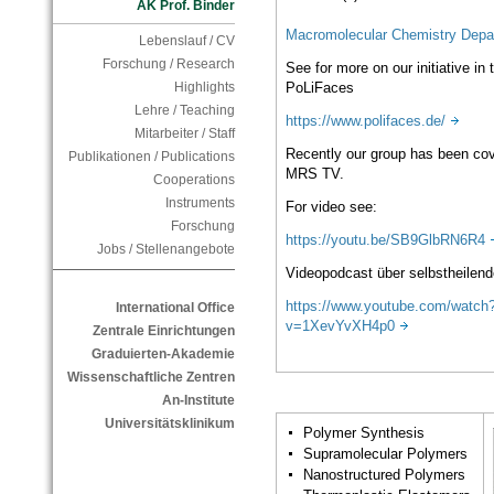
AK Prof. Binder
Macromolecular Chemistry Depa
Lebenslauf / CV
Forschung / Research
See for more on our initiative in 
Highlights
PoLiFaces
Lehre / Teaching
https://www.polifaces.de/
Mitarbeiter / Staff
Recently our group has been co
Publikationen / Publications
MRS TV.
Cooperations
Instruments
For video see:
Forschung
https://youtu.be/SB9GlbRN6R
Jobs / Stellenangebote
Videopodcast über selbstheilend
https://www.youtube.com/watch
International Office
v=1XevYvXH4p0
Zentrale Einrichtungen
Graduierten-Akademie
Wissenschaftliche Zentren
An-Institute
Universitätsklinikum
Polymer Synthesis
Supramolecular Polymers
Nanostructured Polymers