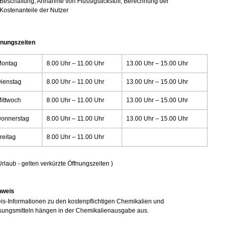
Beschaffung, Annahme von Flüssigstickstoff, Berechnung der
Kostenanteile der Nutzer
fnungszeiten
Montag
8.00 Uhr – 11.00 Uhr
13.00 Uhr – 15.00 Uhr
ienstag
8.00 Uhr – 11.00 Uhr
13.00 Uhr – 15.00 Uhr
ittwoch
8.00 Uhr – 11.00 Uhr
13.00 Uhr – 15.00 Uhr
onnerstag
8.00 Uhr – 11.00 Uhr
13.00 Uhr – 15.00 Uhr
reitag
8.00 Uhr – 11.00 Uhr
Urlaub - gelten verkürzte Öffnungszeiten )
nweis
is-Informationen zu den kostenpflichtigen Chemikalien und
sungsmitteln hängen in der Chemikalienausgabe aus.