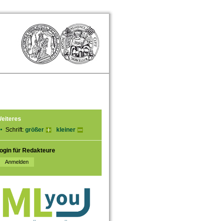
eiteres
Schrift:
größer
kleiner
ogin für Redakteure