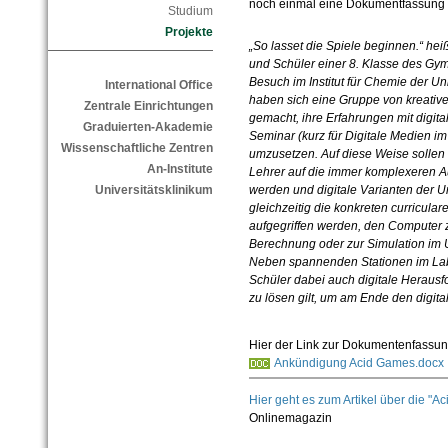
noch einmal eine Dokumentfassung
Studium
Projekte
„So lasset die Spiele beginnen.“ hei
und Schüler einer 8. Klasse des Gy
Besuch im Institut für Chemie der Un
International Office
haben sich eine Gruppe von kreativ
Zentrale Einrichtungen
gemacht, ihre Erfahrungen mit digi
Graduierten-Akademie
Seminar (kurz für Digitale Medien im
Wissenschaftliche Zentren
umzusetzen. Auf diese Weise sollen
An-Institute
Lehrer auf die immer komplexeren Au
Universitätsklinikum
werden und digitale Varianten der U
gleichzeitig die konkreten curricul
aufgegriffen werden, den Computer 
Berechnung oder zur Simulation im U
Neben spannenden Stationen im Lab
Schüler dabei auch digitale Heraus
zu lösen gilt, um am Ende den digit
Hier der Link zur Dokumentenfassun
Ankündigung Acid Games.docx
Hier geht es zum Artikel über die 
Onlinemagazin