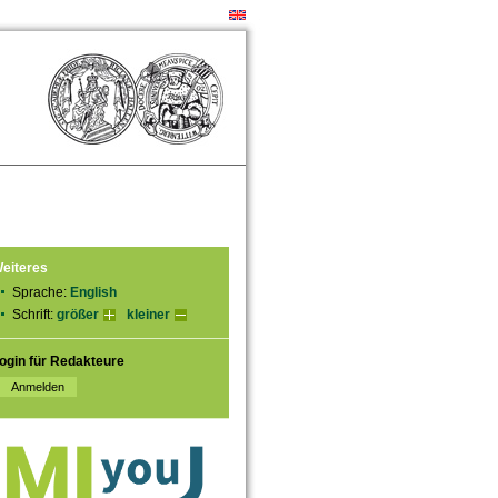
eiteres
Sprache:
English
Schrift:
größer
kleiner
ogin für Redakteure