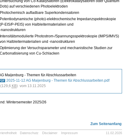
Untersuchung von Co-Katalysatoren (Elektrokatalysatoren oder Quantum
Dots) auf verschiedenen Photoelektroden
Photochemisch aufladbare Superkondensatoren
Potentiodynamische (photo)-elektrochemische Impedanzspektroskopie
(P-EIS/P-PEIS) von Halbleitermaterialien und
-nanostrukturen
Intensitätsmodulierte Photostrom-/Spannungsspektroskopie (IMPS/IMVS)
von Halbleitermaterialien und -nanostrukturen
Optimierung der Versuchsparameter und mechanistische Studien zur
Carbonatisierung von Cu‐Schlacken
AG Maijenburg - Themen für Abschlussarbeiten
2025-11-12 AG Maijenburg - Themen für Abschlussarbeiten.pdf
(129,6
KB
) vom 13.11.2025
and: Wintersemester 2025/26
Zum Seitenanfang
rierefreiheit
Datenschutz
Disclaimer
Impressum
11.02.2026